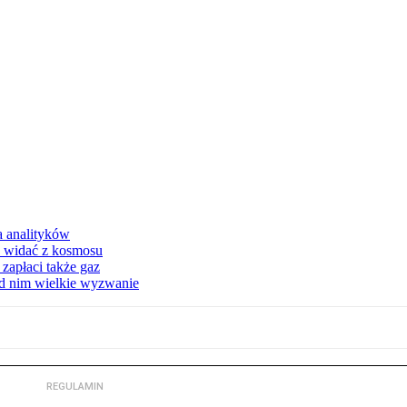
a analityków
d widać z kosmosu
apłaci także gaz
ed nim wielkie wyzwanie
REGULAMIN