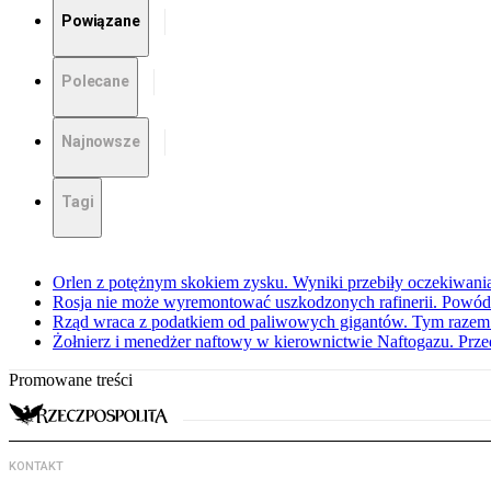
Powiązane
Polecane
Najnowsze
Tagi
Orlen z potężnym skokiem zysku. Wyniki przebiły oczekiwani
Rosja nie może wyremontować uszkodzonych rafinerii. Powó
Rząd wraca z podatkiem od paliwowych gigantów. Tym razem z
Żołnierz i menedżer naftowy w kierownictwie Naftogazu. Prz
Promowane treści
KONTAKT