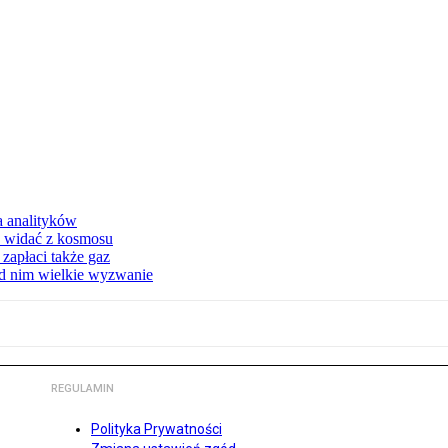
a analityków
d widać z kosmosu
apłaci także gaz
ed nim wielkie wyzwanie
REGULAMIN
Polityka Prywatności