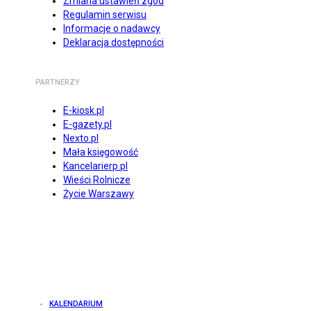
Zmiana ustawień zgód
Regulamin serwisu
Informacje o nadawcy
Deklaracja dostępności
PARTNERZY
E-kiosk.pl
E-gazety.pl
Nexto.pl
Mała księgowość
Kancelarierp.pl
Wieści Rolnicze
Życie Warszawy
KALENDARIUM