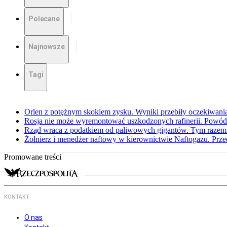
Polecane
Najnowsze
Tagi
Orlen z potężnym skokiem zysku. Wyniki przebiły oczekiwani
Rosja nie może wyremontować uszkodzonych rafinerii. Powó
Rząd wraca z podatkiem od paliwowych gigantów. Tym razem z
Żołnierz i menedżer naftowy w kierownictwie Naftogazu. Prz
Promowane treści
KONTAKT
O nas