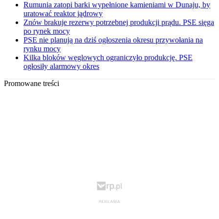
Rumunia zatopi barki wypełnione kamieniami w Dunaju, by
uratować reaktor jądrowy
Znów brakuje rezerwy potrzebnej produkcji prądu. PSE sięga
po rynek mocy
PSE nie planują na dziś ogłoszenia okresu przywołania na
rynku mocy
Kilka bloków węglowych ograniczyło produkcję. PSE
ogłosiły alarmowy okres
Promowane treści