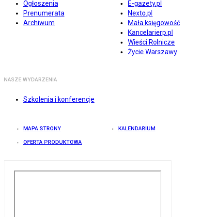
Ogłoszenia
E-gazety.pl
Prenumerata
Nexto.pl
Archiwum
Mała księgowość
Kancelarierp.pl
Wieści Rolnicze
Życie Warszawy
NASZE WYDARZENIA
Szkolenia i konferencje
MAPA STRONY
KALENDARIUM
OFERTA PRODUKTOWA