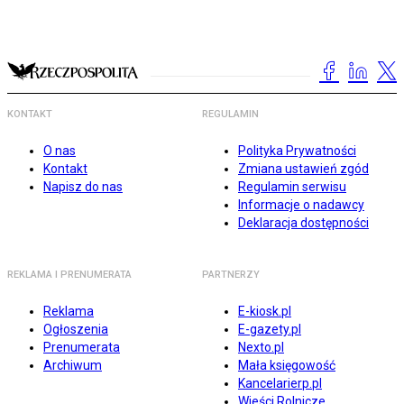
KONTAKT
REGULAMIN
O nas
Polityka Prywatności
Kontakt
Zmiana ustawień zgód
Napisz do nas
Regulamin serwisu
Informacje o nadawcy
Deklaracja dostępności
REKLAMA I PRENUMERATA
PARTNERZY
Reklama
E-kiosk.pl
Ogłoszenia
E-gazety.pl
Prenumerata
Nexto.pl
Archiwum
Mała księgowość
Kancelarierp.pl
Wieści Rolnicze