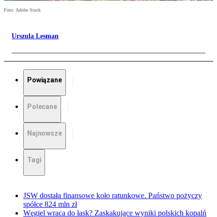
Foto: Adobe Stock
Urszula Lesman
Powiązane
Polecane
Najnowsze
Tagi
JSW dostała finansowe koło ratunkowe. Państwo pożyczy
spółce 824 mln zł
Węgiel wraca do łask? Zaskakujące wyniki polskich kopalń