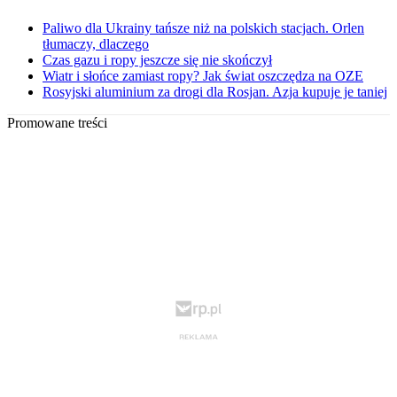
Paliwo dla Ukrainy tańsze niż na polskich stacjach. Orlen
tłumaczy, dlaczego
Czas gazu i ropy jeszcze się nie skończył
Wiatr i słońce zamiast ropy? Jak świat oszczędza na OZE
Rosyjski aluminium za drogi dla Rosjan. Azja kupuje je taniej
Promowane treści