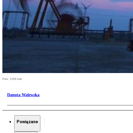
Foto: 123rf.com
Danuta Walewska
Powiązane