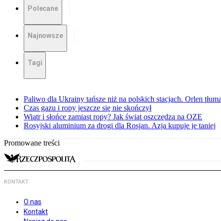
Polecane
Najnowsze
Tagi
Paliwo dla Ukrainy tańsze niż na polskich stacjach. Orlen tłum
Czas gazu i ropy jeszcze się nie skończył
Wiatr i słońce zamiast ropy? Jak świat oszczędza na OZE
Rosyjski aluminium za drogi dla Rosjan. Azja kupuje je taniej
Promowane treści
KONTAKT
O nas
Kontakt