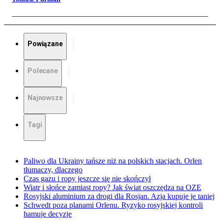
Powiązane
Polecane
Najnowsze
Tagi
Paliwo dla Ukrainy tańsze niż na polskich stacjach. Orlen
tłumaczy, dlaczego
Czas gazu i ropy jeszcze się nie skończył
Wiatr i słońce zamiast ropy? Jak świat oszczędza na OZE
Rosyjski aluminium za drogi dla Rosjan. Azja kupuje je taniej
Schwedt poza planami Orlenu. Ryzyko rosyjskiej kontroli
hamuje decyzje