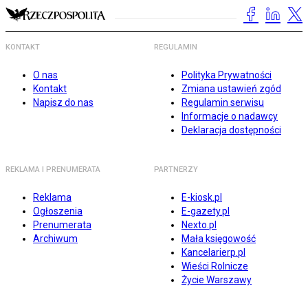
KONTAKT
REGULAMIN
O nas
Polityka Prywatności
Kontakt
Zmiana ustawień zgód
Napisz do nas
Regulamin serwisu
Informacje o nadawcy
Deklaracja dostępności
REKLAMA I PRENUMERATA
PARTNERZY
Reklama
E-kiosk.pl
Ogłoszenia
E-gazety.pl
Prenumerata
Nexto.pl
Archiwum
Mała księgowość
Kancelarierp.pl
Wieści Rolnicze
Życie Warszawy