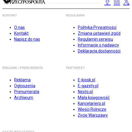
KONTAKT
REGULAMIN
O nas
Polityka Prywatności
Kontakt
Zmiana ustawień zgód
Napisz do nas
Regulamin serwisu
Informacje o nadawcy
Deklaracja dostępności
REKLAMA I PRENUMERATA
PARTNERZY
Reklama
E-kiosk.pl
Ogłoszenia
E-gazety.pl
Prenumerata
Nexto.pl
Archiwum
Mała księgowość
Kancelarierp.pl
Wieści Rolnicze
Życie Warszawy