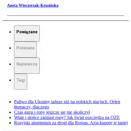
Aneta Wieczerzak-Krusińska
Powiązane
Polecane
Najnowsze
Tagi
Paliwo dla Ukrainy tańsze niż na polskich stacjach. Orlen
tłumaczy, dlaczego
Czas gazu i ropy jeszcze się nie skończył
Wiatr i słońce zamiast ropy? Jak świat oszczędza na OZE
Rosyjski aluminium za drogi dla Rosjan. Azja kupuje je taniej