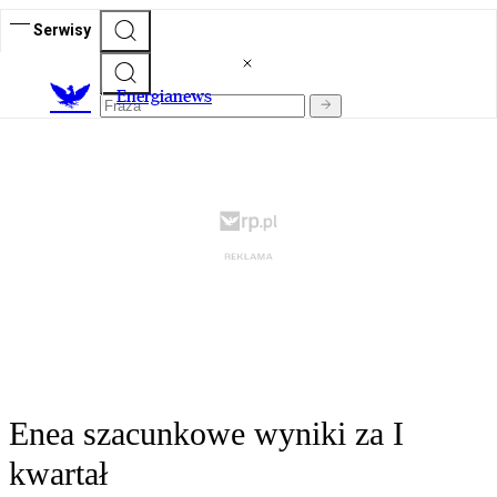
Serwisy
E
nergianews
Enea szacunkowe wyniki za I
kwartał