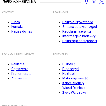
KONTAKT
REGULAMIN
O nas
Polityka Prywatności
Kontakt
Zmiana ustawień zgód
Napisz do nas
Regulamin serwisu
Informacje o nadawcy
Deklaracja dostępności
REKLAMA I PRENUMERATA
PARTNERZY
Reklama
E-kiosk.pl
Ogłoszenia
E-gazety.pl
Prenumerata
Nexto.pl
Archiwum
Mała księgowość
Kancelarierp.pl
Wieści Rolnicze
Życie Warszawy