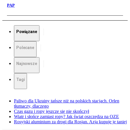
PAP
Powiązane
Polecane
Najnowsze
Tagi
Paliwo dla Ukrainy tańsze niż na polskich stacjach. Orlen
tłumaczy, dlaczego
Czas gazu i ropy jeszcze się nie skończył
Wiatr i słońce zamiast ropy? Jak świat oszczędza na OZE
Rosyjski aluminium za drogi dla Rosjan. Azja kupuje je taniej