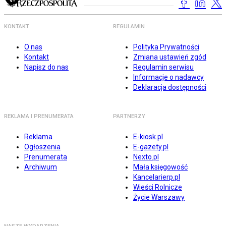
KONTAKT
REGULAMIN
O nas
Polityka Prywatności
Kontakt
Zmiana ustawień zgód
Napisz do nas
Regulamin serwisu
Informacje o nadawcy
Deklaracja dostępności
REKLAMA I PRENUMERATA
PARTNERZY
Reklama
E-kiosk.pl
Ogłoszenia
E-gazety.pl
Prenumerata
Nexto.pl
Archiwum
Mała księgowość
Kancelarierp.pl
Wieści Rolnicze
Życie Warszawy