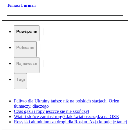
Tomasz Furman
Powiązane
Polecane
Najnowsze
Tagi
Paliwo dla Ukrainy tańsze niż na polskich stacjach. Orlen
tłumaczy, dlaczego
Czas gazu i ropy jeszcze się nie skończył
Wiatr i słońce zamiast ropy? Jak świat oszczędza na OZE
Rosyjski aluminium za drogi dla Rosjan. Azja kupuje je taniej