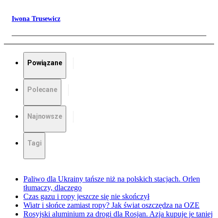
Iwona Trusewicz
Powiązane
Polecane
Najnowsze
Tagi
Paliwo dla Ukrainy tańsze niż na polskich stacjach. Orlen
tłumaczy, dlaczego
Czas gazu i ropy jeszcze się nie skończył
Wiatr i słońce zamiast ropy? Jak świat oszczędza na OZE
Rosyjski aluminium za drogi dla Rosjan. Azja kupuje je taniej