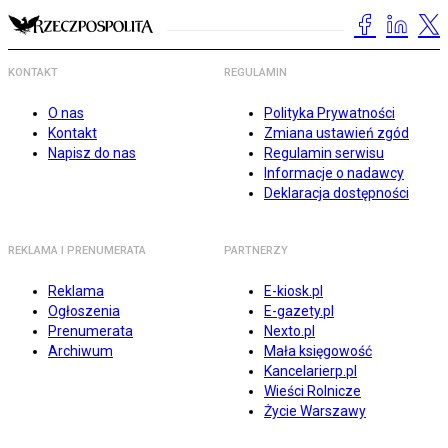
KONTAKT
REGULAMIN
O nas
Polityka Prywatności
Kontakt
Zmiana ustawień zgód
Napisz do nas
Regulamin serwisu
Informacje o nadawcy
Deklaracja dostępności
REKLAMA I PRENUMERATA
PARTNERZY
Reklama
E-kiosk.pl
Ogłoszenia
E-gazety.pl
Prenumerata
Nexto.pl
Archiwum
Mała księgowość
Kancelarierp.pl
Wieści Rolnicze
Życie Warszawy