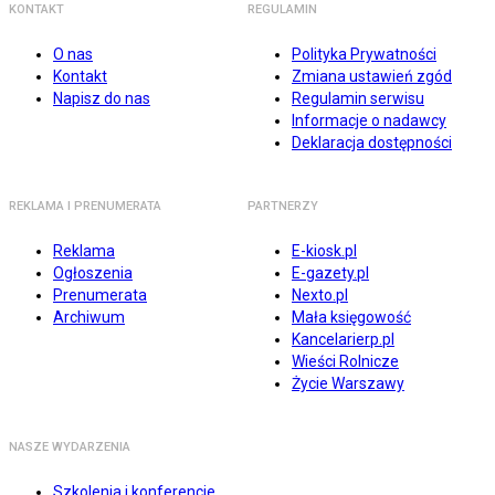
KONTAKT
REGULAMIN
O nas
Polityka Prywatności
Kontakt
Zmiana ustawień zgód
Napisz do nas
Regulamin serwisu
Informacje o nadawcy
Deklaracja dostępności
REKLAMA I PRENUMERATA
PARTNERZY
Reklama
E-kiosk.pl
Ogłoszenia
E-gazety.pl
Prenumerata
Nexto.pl
Archiwum
Mała księgowość
Kancelarierp.pl
Wieści Rolnicze
Życie Warszawy
NASZE WYDARZENIA
Szkolenia i konferencje