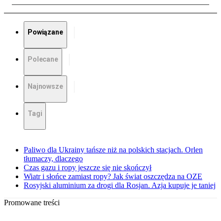
Powiązane
Polecane
Najnowsze
Tagi
Paliwo dla Ukrainy tańsze niż na polskich stacjach. Orlen
tłumaczy, dlaczego
Czas gazu i ropy jeszcze się nie skończył
Wiatr i słońce zamiast ropy? Jak świat oszczędza na OZE
Rosyjski aluminium za drogi dla Rosjan. Azja kupuje je taniej
Promowane treści