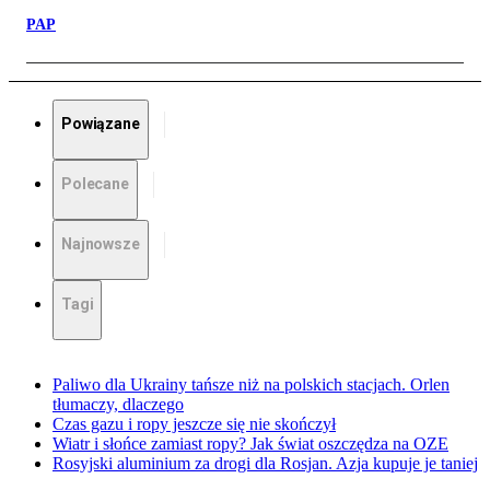
PAP
Powiązane
Polecane
Najnowsze
Tagi
Paliwo dla Ukrainy tańsze niż na polskich stacjach. Orlen
tłumaczy, dlaczego
Czas gazu i ropy jeszcze się nie skończył
Wiatr i słońce zamiast ropy? Jak świat oszczędza na OZE
Rosyjski aluminium za drogi dla Rosjan. Azja kupuje je taniej