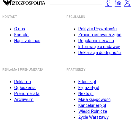
KONTAKT
REGULAMIN
O nas
Polityka Prywatności
Kontakt
Zmiana ustawień zgód
Napisz do nas
Regulamin serwisu
Informacje o nadawcy
Deklaracja dostępności
REKLAMA I PRENUMERATA
PARTNERZY
Reklama
E-kiosk.pl
Ogłoszenia
E-gazety.pl
Prenumerata
Nexto.pl
Archiwum
Mała księgowość
Kancelarierp.pl
Wieści Rolnicze
Życie Warszawy