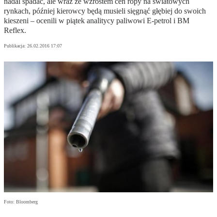
nadal spadać, ale wraz ze wzrostem cen ropy na światowych
rynkach, później kierowcy będą musieli sięgnąć głębiej do swoich
kieszeni – ocenili w piątek analitycy paliwowi E-petrol i BM
Reflex.
Publikacja:
26.02.2016 17:07
Foto: Bloomberg