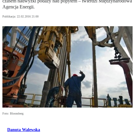
czasem nadwyżki podaży nad popytem – twierdzi Międzynarodowa
Agencja Energii.
Publikacja:
22.02.2016 21:00
Foto: Bloomberg
Danuta Walewska