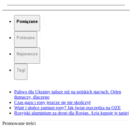
Powiązane
Polecane
Najnowsze
Tagi
Paliwo dla Ukrainy tańsze niż na polskich stacjach. Orlen
tłumaczy, dlaczego
Czas gazu i ropy jeszcze się nie skończył
Wiatr i słońce zamiast ropy? Jak świat oszczędza na OZE
Rosyjski aluminium za drogi dla Rosjan. Azja kupuje je taniej
Promowane treści