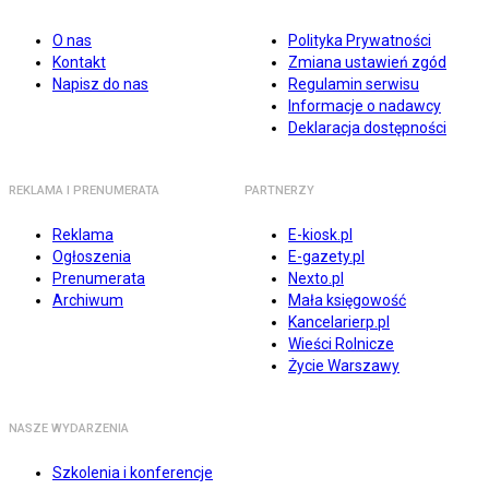
O nas
Polityka Prywatności
Kontakt
Zmiana ustawień zgód
Napisz do nas
Regulamin serwisu
Informacje o nadawcy
Deklaracja dostępności
REKLAMA I PRENUMERATA
PARTNERZY
Reklama
E-kiosk.pl
Ogłoszenia
E-gazety.pl
Prenumerata
Nexto.pl
Archiwum
Mała księgowość
Kancelarierp.pl
Wieści Rolnicze
Życie Warszawy
NASZE WYDARZENIA
Szkolenia i konferencje