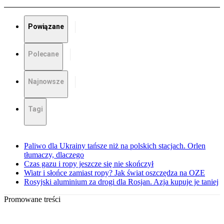
Powiązane
Polecane
Najnowsze
Tagi
Paliwo dla Ukrainy tańsze niż na polskich stacjach. Orlen
tłumaczy, dlaczego
Czas gazu i ropy jeszcze się nie skończył
Wiatr i słońce zamiast ropy? Jak świat oszczędza na OZE
Rosyjski aluminium za drogi dla Rosjan. Azja kupuje je taniej
Promowane treści