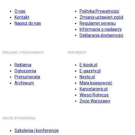
O nas
Polityka Prywatności
Kontakt
Zmiana ustawień zgód
Napisz do nas
Regulamin serwisu
Informacje o nadawcy
Deklaracja dostępności
REKLAMA I PRENUMERATA
PARTNERZY
Reklama
E-kiosk.pl
Ogłoszenia
E-gazety.pl
Prenumerata
Nexto.pl
Archiwum
Mała księgowość
Kancelarierp.pl
Wieści Rolnicze
Życie Warszawy
NASZE WYDARZENIA
Szkolenia i konferencje