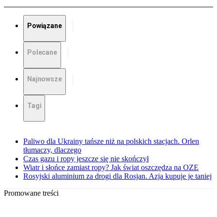
Powiązane
Polecane
Najnowsze
Tagi
Paliwo dla Ukrainy tańsze niż na polskich stacjach. Orlen
tłumaczy, dlaczego
Czas gazu i ropy jeszcze się nie skończył
Wiatr i słońce zamiast ropy? Jak świat oszczędza na OZE
Rosyjski aluminium za drogi dla Rosjan. Azja kupuje je taniej
Promowane treści