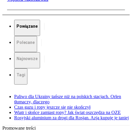
Powiązane
Polecane
Najnowsze
Tagi
Paliwo dla Ukrainy tańsze niż na polskich stacjach. Orlen
tłumaczy, dlaczego
Czas gazu i ropy jeszcze się nie skończył
Wiatr i słońce zamiast ropy? Jak świat oszczędza na OZE
Rosyjski aluminium za drogi dla Rosjan. Azja kupuje je taniej
Promowane treści