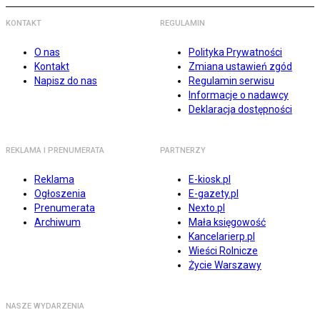
KONTAKT
REGULAMIN
O nas
Polityka Prywatności
Kontakt
Zmiana ustawień zgód
Napisz do nas
Regulamin serwisu
Informacje o nadawcy
Deklaracja dostępności
REKLAMA I PRENUMERATA
PARTNERZY
Reklama
E-kiosk.pl
Ogłoszenia
E-gazety.pl
Prenumerata
Nexto.pl
Archiwum
Mała księgowość
Kancelarierp.pl
Wieści Rolnicze
Życie Warszawy
NASZE WYDARZENIA