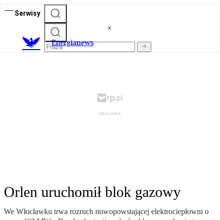
Serwisy
E
nergianews
Orlen uruchomił blok gazowy
We Włocławku trwa rozruch nowopowstającej elektrociepłowni o