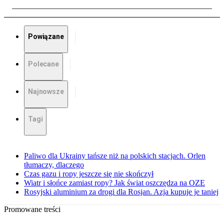
Powiązane
Polecane
Najnowsze
Tagi
Paliwo dla Ukrainy tańsze niż na polskich stacjach. Orlen
tłumaczy, dlaczego
Czas gazu i ropy jeszcze się nie skończył
Wiatr i słońce zamiast ropy? Jak świat oszczędza na OZE
Rosyjski aluminium za drogi dla Rosjan. Azja kupuje je taniej
Promowane treści