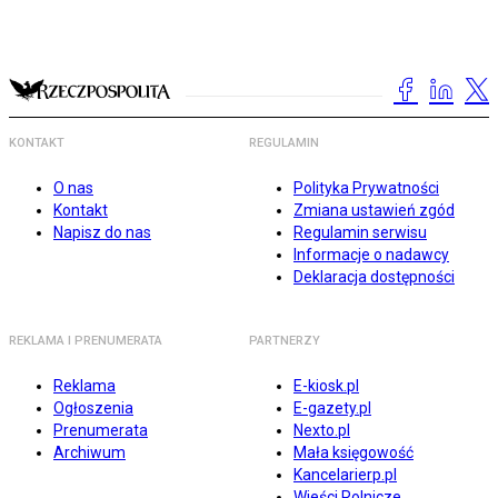
KONTAKT
REGULAMIN
O nas
Polityka Prywatności
Kontakt
Zmiana ustawień zgód
Napisz do nas
Regulamin serwisu
Informacje o nadawcy
Deklaracja dostępności
REKLAMA I PRENUMERATA
PARTNERZY
Reklama
E-kiosk.pl
Ogłoszenia
E-gazety.pl
Prenumerata
Nexto.pl
Archiwum
Mała księgowość
Kancelarierp.pl
Wieści Rolnicze