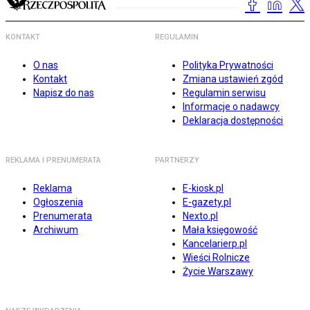
KONTAKT
REGULAMIN
O nas
Polityka Prywatności
Kontakt
Zmiana ustawień zgód
Napisz do nas
Regulamin serwisu
Informacje o nadawcy
Deklaracja dostępności
REKLAMA I PRENUMERATA
PARTNERZY
Reklama
E-kiosk.pl
Ogłoszenia
E-gazety.pl
Prenumerata
Nexto.pl
Archiwum
Mała księgowość
Kancelarierp.pl
Wieści Rolnicze
Życie Warszawy