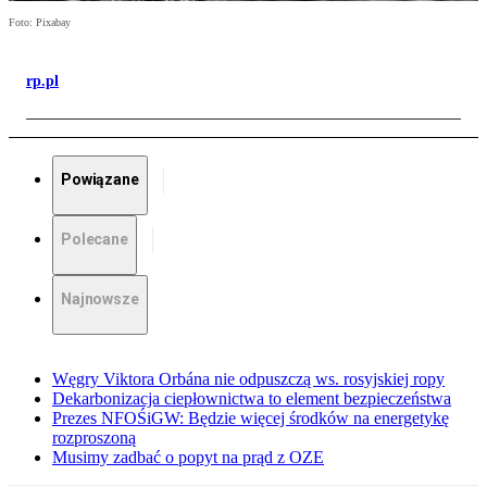
Foto: Pixabay
rp.pl
Powiązane
Polecane
Najnowsze
Węgry Viktora Orbána nie odpuszczą ws. rosyjskiej ropy
Dekarbonizacja ciepłownictwa to element bezpieczeństwa
Prezes NFOŚiGW: Będzie więcej środków na energetykę
rozproszoną
Musimy zadbać o popyt na prąd z OZE