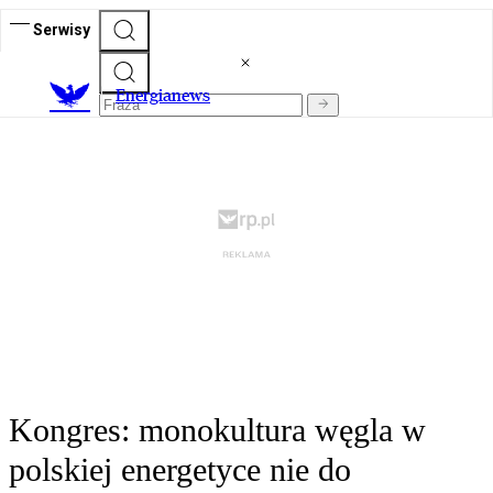
Serwisy
E
nergianews
Kongres: monokultura węgla w
polskiej energetyce nie do