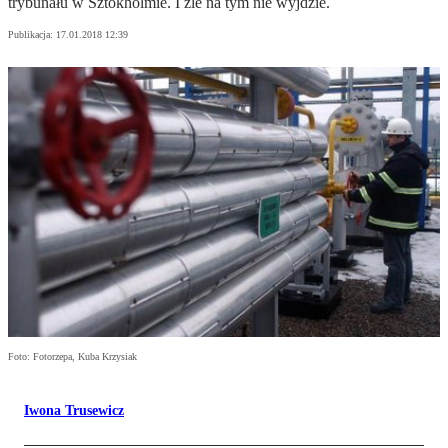
trybunału w Sztokholmie. I źle na tym nie wyjdzie.
Publikacja:
17.01.2018 12:39
Foto: Fotorzepa, Kuba Krzysiak
Iwona Trusewicz