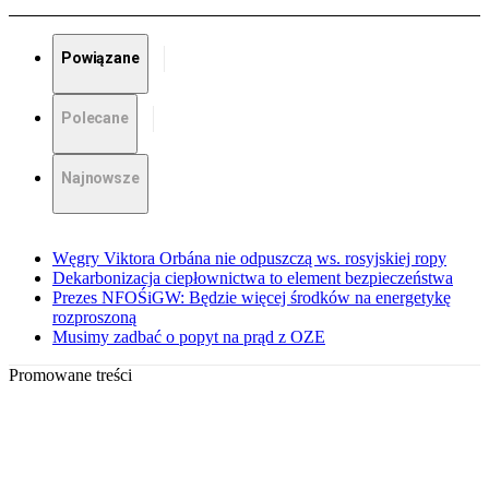
Powiązane
Polecane
Najnowsze
Węgry Viktora Orbána nie odpuszczą ws. rosyjskiej ropy
Dekarbonizacja ciepłownictwa to element bezpieczeństwa
Prezes NFOŚiGW: Będzie więcej środków na energetykę
rozproszoną
Musimy zadbać o popyt na prąd z OZE
Promowane treści