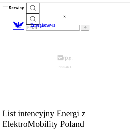
Serwisy
E
nergianews
List intencyjny Energi z
ElektroMobility Poland