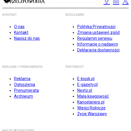
KONTAKT
REGULAMIN
O nas
Polityka Prywatności
Kontakt
Zmiana ustawień zgód
Napisz do nas
Regulamin serwisu
Informacje o nadawcy
Deklaracja dostępności
REKLAMA I PRENUMERATA
PARTNERZY
Reklama
E-kiosk.pl
Ogłoszenia
E-gazety.pl
Prenumerata
Nexto.pl
Archiwum
Mała księgowość
Kancelarierp.pl
Wieści Rolnicze
Życie Warszawy
NASZE WYDARZENIA