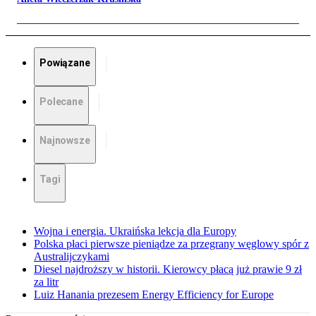
Powiązane
Polecane
Najnowsze
Tagi
Wojna i energia. Ukraińska lekcja dla Europy
Polska płaci pierwsze pieniądze za przegrany węglowy spór z
Australijczykami
Diesel najdroższy w historii. Kierowcy płacą już prawie 9 zł
za litr
Luiz Hanania prezesem Energy Efficiency for Europe