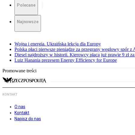
Polecane
Najnowsze
Wojna i energia. Ukraińska lekcja dla Europy
Polska płaci pierwsze pieniądze za przegrany węglowy spór z 
Diesel najdroższy w historii. Kierowcy płacą już prawie 9 zł za 
Luiz Hanania prezesem Energy Efficiency for Europe
Promowane treści
KONTAKT
O nas
Kontakt
Napisz do nas