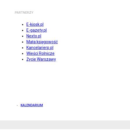
PARTNERZY
E-kiosk.pl
E-gazety.pl
Nexto.pl
Mała księgowość
Kancelarierp.pl
Wieści Rolnicze
Życie Warszawy
KALENDARIUM