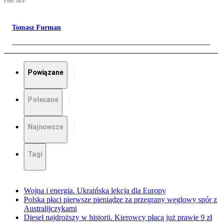
Foto: AFP
Tomasz Furman
Powiązane
Polecane
Najnowsze
Tagi
Wojna i energia. Ukraińska lekcja dla Europy
Polska płaci pierwsze pieniądze za przegrany węglowy spór z
Australijczykami
Diesel najdroższy w historii. Kierowcy płacą już prawie 9 zł