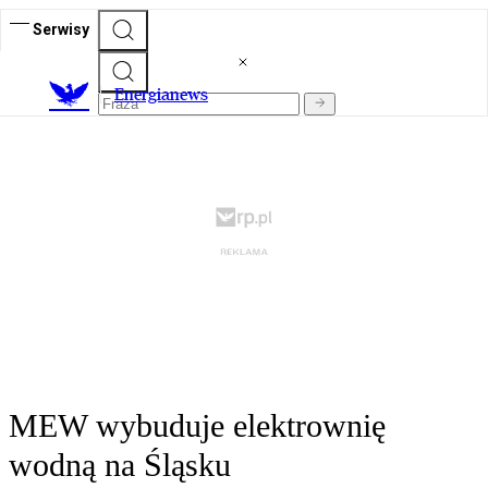
Serwisy
E
nergianews
MEW wybuduje elektrownię
wodną na Śląsku