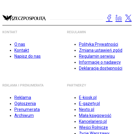
KONTAKT
REGULAMIN
O nas
Polityka Prywatności
Kontakt
Zmiana ustawień zgód
Napisz do nas
Regulamin serwisu
Informacje o nadawcy
Deklaracja dostępności
REKLAMA I PRENUMERATA
PARTNERZY
Reklama
E-kiosk.pl
Ogłoszenia
E-gazety.pl
Prenumerata
Nexto.pl
Archiwum
Mała księgowość
Kancelarierp.pl
Wieści Rolnicze
Życie Warszawy