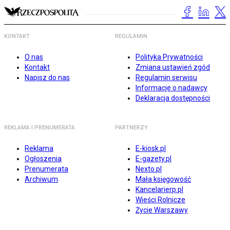
KONTAKT
REGULAMIN
O nas
Polityka Prywatności
Kontakt
Zmiana ustawień zgód
Napisz do nas
Regulamin serwisu
Informacje o nadawcy
Deklaracja dostępności
REKLAMA I PRENUMERATA
PARTNERZY
Reklama
E-kiosk.pl
Ogłoszenia
E-gazety.pl
Prenumerata
Nexto.pl
Archiwum
Mała księgowość
Kancelarierp.pl
Wieści Rolnicze
Życie Warszawy