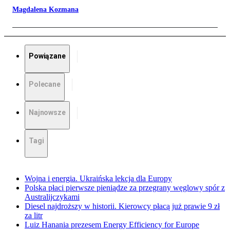
Magdalena Kozmana
Powiązane
Polecane
Najnowsze
Tagi
Wojna i energia. Ukraińska lekcja dla Europy
Polska płaci pierwsze pieniądze za przegrany węglowy spór z
Australijczykami
Diesel najdroższy w historii. Kierowcy płacą już prawie 9 zł
za litr
Luiz Hanania prezesem Energy Efficiency for Europe