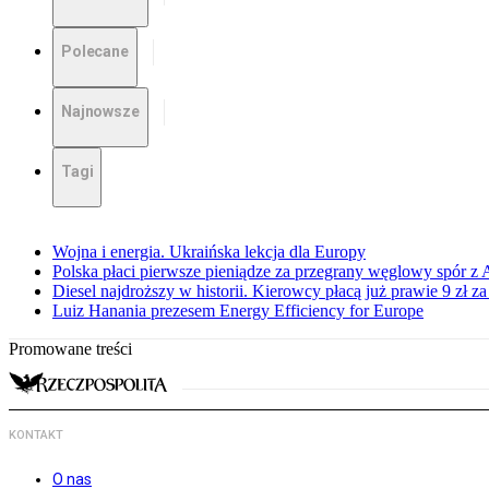
Polecane
Najnowsze
Tagi
Wojna i energia. Ukraińska lekcja dla Europy
Polska płaci pierwsze pieniądze za przegrany węglowy spór z 
Diesel najdroższy w historii. Kierowcy płacą już prawie 9 zł za 
Luiz Hanania prezesem Energy Efficiency for Europe
Promowane treści
KONTAKT
O nas