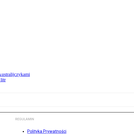
Australijczykami
litr
REGULAMIN
Polityka Prywatności