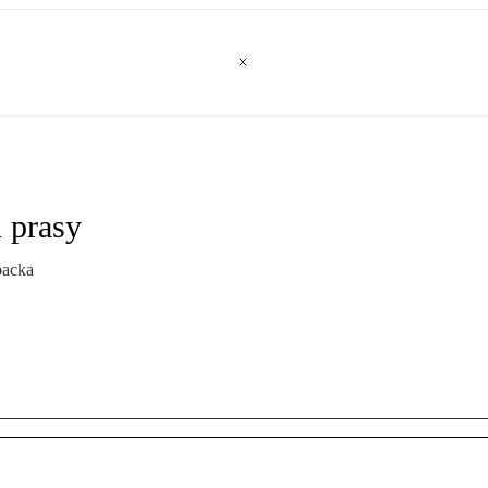
 prasy
packa