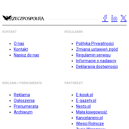
KONTAKT
REGULAMIN
O nas
Polityka Prywatności
Kontakt
Zmiana ustawień zgód
Napisz do nas
Regulamin serwisu
Informacje o nadawcy
Deklaracja dostępności
REKLAMA I PRENUMERATA
PARTNERZY
Reklama
E-kiosk.pl
Ogłoszenia
E-gazety.pl
Prenumerata
Nexto.pl
Archiwum
Mała księgowość
Kancelarierp.pl
Wieści Rolnicze