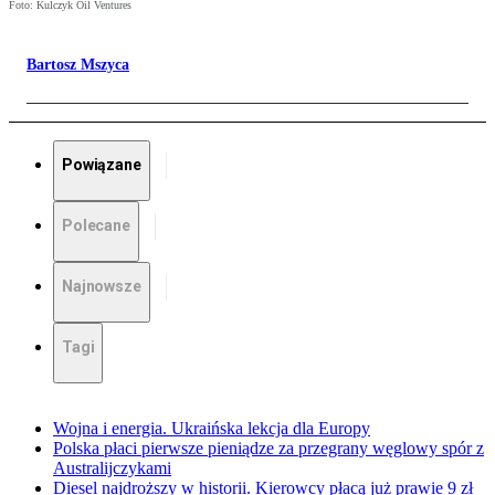
Foto: Kulczyk Oil Ventures
Bartosz Mszyca
Powiązane
Polecane
Najnowsze
Tagi
Wojna i energia. Ukraińska lekcja dla Europy
Polska płaci pierwsze pieniądze za przegrany węglowy spór z
Australijczykami
Diesel najdroższy w historii. Kierowcy płacą już prawie 9 zł