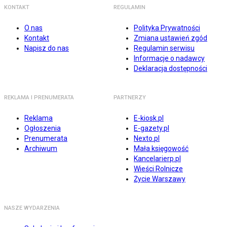
KONTAKT
REGULAMIN
O nas
Polityka Prywatności
Kontakt
Zmiana ustawień zgód
Napisz do nas
Regulamin serwisu
Informacje o nadawcy
Deklaracja dostępności
REKLAMA I PRENUMERATA
PARTNERZY
Reklama
E-kiosk.pl
Ogłoszenia
E-gazety.pl
Prenumerata
Nexto.pl
Archiwum
Mała księgowość
Kancelarierp.pl
Wieści Rolnicze
Życie Warszawy
NASZE WYDARZENIA