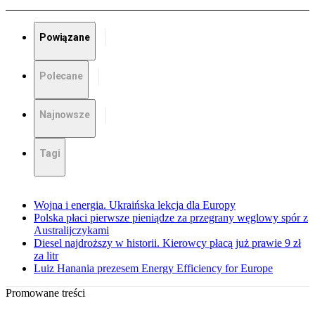
Powiązane
Polecane
Najnowsze
Tagi
Wojna i energia. Ukraińska lekcja dla Europy
Polska płaci pierwsze pieniądze za przegrany węglowy spór z
Australijczykami
Diesel najdroższy w historii. Kierowcy płacą już prawie 9 zł
za litr
Luiz Hanania prezesem Energy Efficiency for Europe
Promowane treści