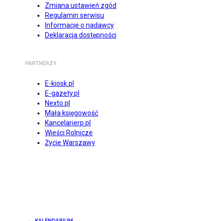
Zmiana ustawień zgód
Regulamin serwisu
Informacje o nadawcy
Deklaracja dostępności
PARTNERZY
E-kiosk.pl
E-gazety.pl
Nexto.pl
Mała księgowość
Kancelarierp.pl
Wieści Rolnicze
Życie Warszawy
KALENDARIUM