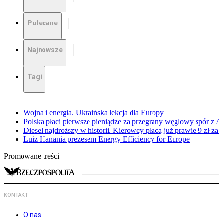
Polecane
Najnowsze
Tagi
Wojna i energia. Ukraińska lekcja dla Europy
Polska płaci pierwsze pieniądze za przegrany węglowy spór z 
Diesel najdroższy w historii. Kierowcy płacą już prawie 9 zł za 
Luiz Hanania prezesem Energy Efficiency for Europe
Promowane treści
KONTAKT
O nas