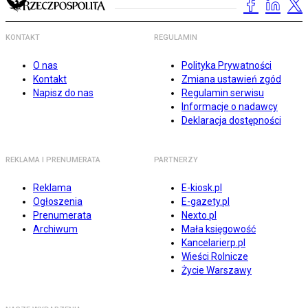
KONTAKT
REGULAMIN
O nas
Polityka Prywatności
Kontakt
Zmiana ustawień zgód
Napisz do nas
Regulamin serwisu
Informacje o nadawcy
Deklaracja dostępności
REKLAMA I PRENUMERATA
PARTNERZY
Reklama
E-kiosk.pl
Ogłoszenia
E-gazety.pl
Prenumerata
Nexto.pl
Archiwum
Mała księgowość
Kancelarierp.pl
Wieści Rolnicze
Życie Warszawy