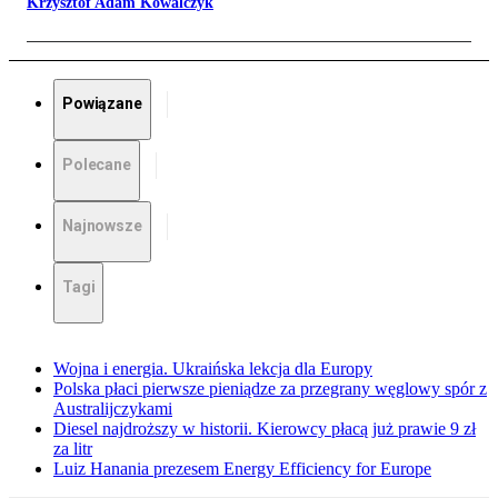
Krzysztof Adam Kowalczyk
Powiązane
Polecane
Najnowsze
Tagi
Wojna i energia. Ukraińska lekcja dla Europy
Polska płaci pierwsze pieniądze za przegrany węglowy spór z
Australijczykami
Diesel najdroższy w historii. Kierowcy płacą już prawie 9 zł
za litr
Luiz Hanania prezesem Energy Efficiency for Europe