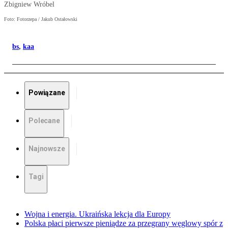
Zbigniew Wróbel
Foto: Fotorzepa / Jakub Ostałowski
bs
,
kaa
Powiązane
Polecane
Najnowsze
Tagi
Wojna i energia. Ukraińska lekcja dla Europy
Polska płaci pierwsze pieniądze za przegrany węglowy spór z