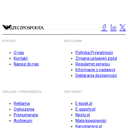
KONTAKT
REGULAMIN
O nas
Polityka Prywatności
Kontakt
Zmiana ustawień zgód
Napisz do nas
Regulamin serwisu
Informacje o nadawcy
Deklaracja dostępności
REKLAMA I PRENUMERATA
PARTNERZY
Reklama
E-kiosk.pl
Ogłoszenia
E-gazety.pl
Prenumerata
Nexto.pl
Archiwum
Mała księgowość
Kancelarierp.pl