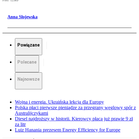
Foto: 123RF
Anna Słojewska
Powiązane
Polecane
Najnowsze
Wojna i energia. Ukraińska lekcja dla Europy
Polska płaci pierwsze pieniądze za przegrany węglowy spór z
Australijczykami
Diesel najdroższy w historii. Kierowcy płacą już prawie 9 zł
za litr
Luiz Hanania prezesem Energy Efficiency for Europe