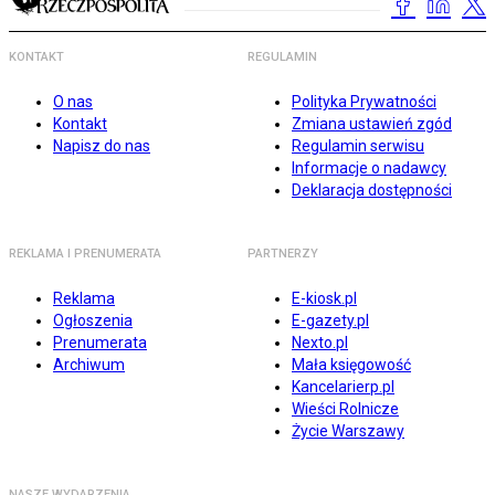
KONTAKT
REGULAMIN
O nas
Polityka Prywatności
Kontakt
Zmiana ustawień zgód
Napisz do nas
Regulamin serwisu
Informacje o nadawcy
Deklaracja dostępności
REKLAMA I PRENUMERATA
PARTNERZY
Reklama
E-kiosk.pl
Ogłoszenia
E-gazety.pl
Prenumerata
Nexto.pl
Archiwum
Mała księgowość
Kancelarierp.pl
Wieści Rolnicze
Życie Warszawy
NASZE WYDARZENIA