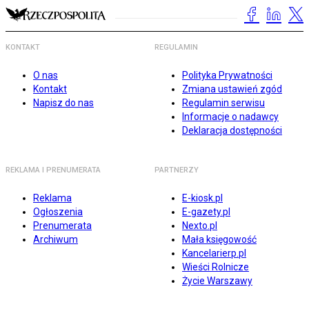
KONTAKT
REGULAMIN
O nas
Polityka Prywatności
Kontakt
Zmiana ustawień zgód
Napisz do nas
Regulamin serwisu
Informacje o nadawcy
Deklaracja dostępności
REKLAMA I PRENUMERATA
PARTNERZY
Reklama
E-kiosk.pl
Ogłoszenia
E-gazety.pl
Prenumerata
Nexto.pl
Archiwum
Mała księgowość
Kancelarierp.pl
Wieści Rolnicze
Życie Warszawy