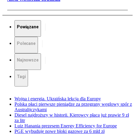
Powiązane
Polecane
Najnowsze
Tagi
Wojna i energia. Ukraińska lekcja dla Europy
Polska płaci pierwsze pieniądze za przegrany węglowy spór z
Australijczykami
Diesel najdroższy w historii. Kierowcy płacą już prawie 9 zł
za litr
Luiz Hanania prezesem Energy Efficiency for Europe
PGE wybuduje nowe bloki gazowe za 6 mld zł