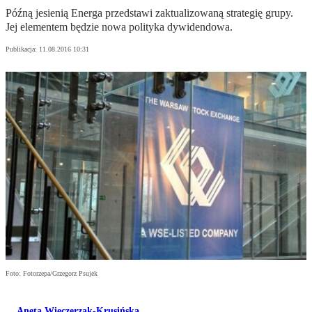
Późną jesienią Energa przedstawi zaktualizowaną strategię grupy.
Jej elementem będzie nowa polityka dywidendowa.
Publikacja:
11.08.2016 10:31
Foto: Fotorzepa/Grzegorz Psujek
Aneta Wieczerzak-Krusińska