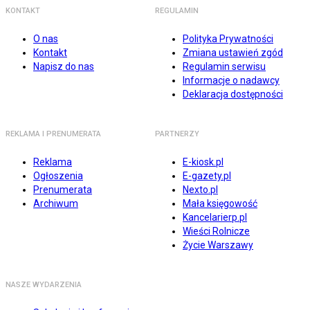
KONTAKT
REGULAMIN
O nas
Polityka Prywatności
Kontakt
Zmiana ustawień zgód
Napisz do nas
Regulamin serwisu
Informacje o nadawcy
Deklaracja dostępności
REKLAMA I PRENUMERATA
PARTNERZY
Reklama
E-kiosk.pl
Ogłoszenia
E-gazety.pl
Prenumerata
Nexto.pl
Archiwum
Mała księgowość
Kancelarierp.pl
Wieści Rolnicze
Życie Warszawy
NASZE WYDARZENIA