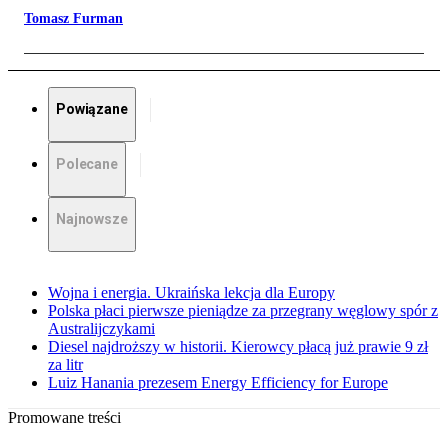
Tomasz Furman
Powiązane
Polecane
Najnowsze
Wojna i energia. Ukraińska lekcja dla Europy
Polska płaci pierwsze pieniądze za przegrany węglowy spór z
Australijczykami
Diesel najdroższy w historii. Kierowcy płacą już prawie 9 zł
za litr
Luiz Hanania prezesem Energy Efficiency for Europe
Promowane treści