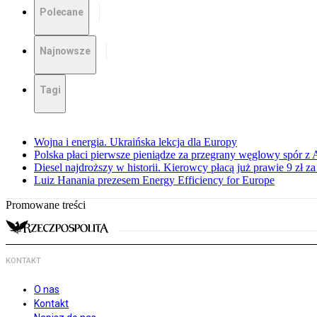
Polecane
Najnowsze
Tagi
Wojna i energia. Ukraińska lekcja dla Europy
Polska płaci pierwsze pieniądze za przegrany węglowy spór z 
Diesel najdroższy w historii. Kierowcy płacą już prawie 9 zł za 
Luiz Hanania prezesem Energy Efficiency for Europe
Promowane treści
KONTAKT
O nas
Kontakt