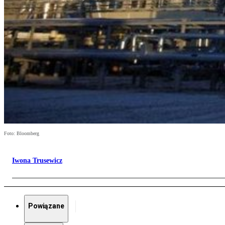
Foto: Bloomberg
Iwona Trusewicz
Powiązane