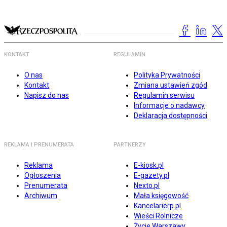
KONTAKT
REGULAMIN
O nas
Polityka Prywatności
Kontakt
Zmiana ustawień zgód
Napisz do nas
Regulamin serwisu
Informacje o nadawcy
Deklaracja dostępności
REKLAMA I PRENUMERATA
PARTNERZY
Reklama
E-kiosk.pl
Ogłoszenia
E-gazety.pl
Prenumerata
Nexto.pl
Archiwum
Mała księgowość
Kancelarierp.pl
Wieści Rolnicze
Życie Warszawy