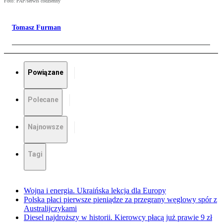
Foto: PAP/serwis codzienny
Tomasz Furman
Powiązane
Polecane
Najnowsze
Tagi
Wojna i energia. Ukraińska lekcja dla Europy
Polska płaci pierwsze pieniądze za przegrany węglowy spór z
Australijczykami
Diesel najdroższy w historii. Kierowcy płacą już prawie 9 zł