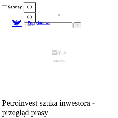
Serwisy
E
nergianews
Petroinvest szuka inwestora -
przegląd prasy