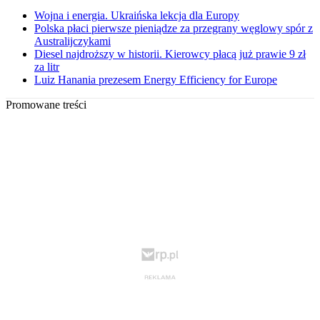
Wojna i energia. Ukraińska lekcja dla Europy
Polska płaci pierwsze pieniądze za przegrany węglowy spór z
Australijczykami
Diesel najdroższy w historii. Kierowcy płacą już prawie 9 zł
za litr
Luiz Hanania prezesem Energy Efficiency for Europe
Promowane treści