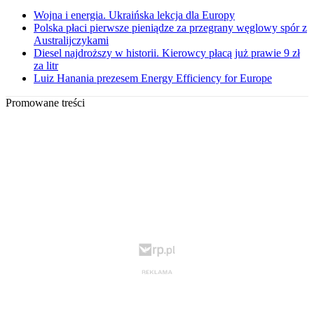
Wojna i energia. Ukraińska lekcja dla Europy
Polska płaci pierwsze pieniądze za przegrany węglowy spór z
Australijczykami
Diesel najdroższy w historii. Kierowcy płacą już prawie 9 zł
za litr
Luiz Hanania prezesem Energy Efficiency for Europe
Promowane treści