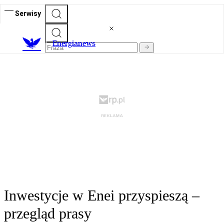
Serwisy
E
nergianews
Inwestycje w Enei przyspieszą –
przegląd prasy