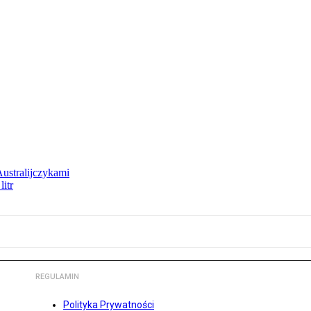
Australijczykami
litr
REGULAMIN
Polityka Prywatności