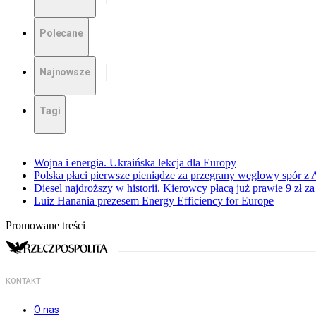
Polecane
Najnowsze
Tagi
Wojna i energia. Ukraińska lekcja dla Europy
Polska płaci pierwsze pieniądze za przegrany węglowy spór z 
Diesel najdroższy w historii. Kierowcy płacą już prawie 9 zł za 
Luiz Hanania prezesem Energy Efficiency for Europe
Promowane treści
KONTAKT
O nas