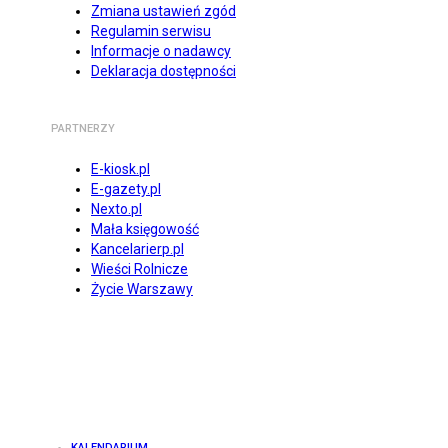
Zmiana ustawień zgód
Regulamin serwisu
Informacje o nadawcy
Deklaracja dostępności
PARTNERZY
E-kiosk.pl
E-gazety.pl
Nexto.pl
Mała księgowość
Kancelarierp.pl
Wieści Rolnicze
Życie Warszawy
KALENDARIUM