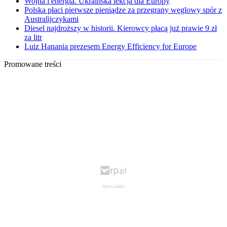
Wojna i energia. Ukraińska lekcja dla Europy
Polska płaci pierwsze pieniądze za przegrany węglowy spór z
Australijczykami
Diesel najdroższy w historii. Kierowcy płacą już prawie 9 zł
za litr
Luiz Hanania prezesem Energy Efficiency for Europe
Promowane treści