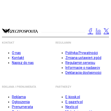
KONTAKT
REGULAMIN
O nas
Polityka Prywatności
Kontakt
Zmiana ustawień zgód
Napisz do nas
Regulamin serwisu
Informacje o nadawcy
Deklaracja dostępności
REKLAMA I PRENUMERATA
PARTNERZY
Reklama
E-kiosk.pl
Ogłoszenia
E-gazety.pl
Prenumerata
Nexto.pl