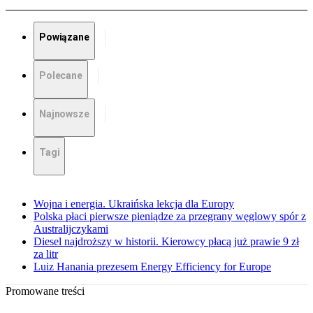
Powiązane
Polecane
Najnowsze
Tagi
Wojna i energia. Ukraińska lekcja dla Europy
Polska płaci pierwsze pieniądze za przegrany węglowy spór z
Australijczykami
Diesel najdroższy w historii. Kierowcy płacą już prawie 9 zł
za litr
Luiz Hanania prezesem Energy Efficiency for Europe
Promowane treści