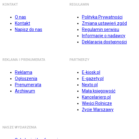
KONTAKT
REGULAMIN
O nas
Polityka Prywatności
Kontakt
Zmiana ustawień zgód
Napisz do nas
Regulamin serwisu
Informacje o nadawcy
Deklaracja dostępności
REKLAMA I PRENUMERATA
PARTNERZY
Reklama
E-kiosk.pl
Ogłoszenia
E-gazety.pl
Prenumerata
Nexto.pl
Archiwum
Mała księgowość
Kancelarierp.pl
Wieści Rolnicze
Życie Warszawy
NASZE WYDARZENIA