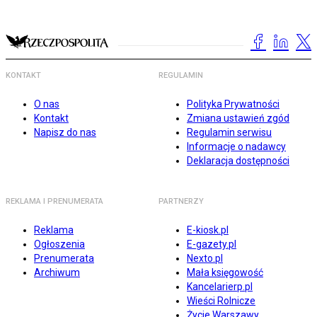
KONTAKT
REGULAMIN
O nas
Polityka Prywatności
Kontakt
Zmiana ustawień zgód
Napisz do nas
Regulamin serwisu
Informacje o nadawcy
Deklaracja dostępności
REKLAMA I PRENUMERATA
PARTNERZY
Reklama
E-kiosk.pl
Ogłoszenia
E-gazety.pl
Prenumerata
Nexto.pl
Archiwum
Mała księgowość
Kancelarierp.pl
Wieści Rolnicze
Życie Warszawy