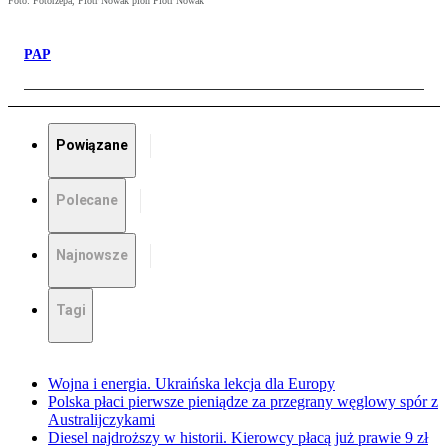
Foto: Fotorzepa, Piotr Nowak pion Piotr Nowak
PAP
Powiązane
Polecane
Najnowsze
Tagi
Wojna i energia. Ukraińska lekcja dla Europy
Polska płaci pierwsze pieniądze za przegrany węglowy spór z
Australijczykami
Diesel najdroższy w historii. Kierowcy płacą już prawie 9 zł