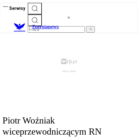
Serwisy
E
nergianews
Piotr Woźniak
wiceprzewodniczącym RN