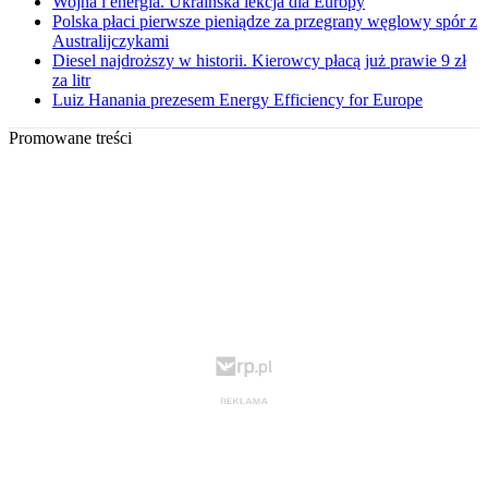
Wojna i energia. Ukraińska lekcja dla Europy
Polska płaci pierwsze pieniądze za przegrany węglowy spór z
Australijczykami
Diesel najdroższy w historii. Kierowcy płacą już prawie 9 zł
za litr
Luiz Hanania prezesem Energy Efficiency for Europe
Promowane treści