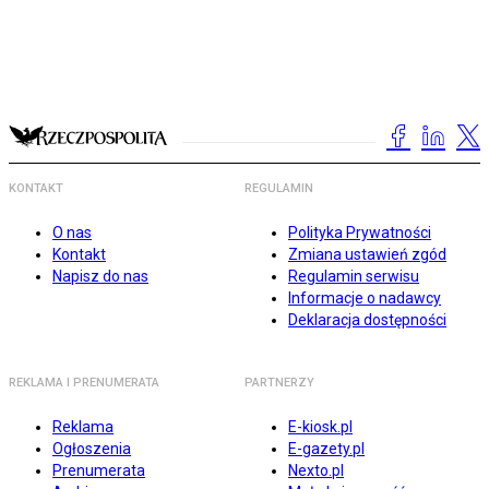
KONTAKT
REGULAMIN
O nas
Polityka Prywatności
Kontakt
Zmiana ustawień zgód
Napisz do nas
Regulamin serwisu
Informacje o nadawcy
Deklaracja dostępności
REKLAMA I PRENUMERATA
PARTNERZY
Reklama
E-kiosk.pl
Ogłoszenia
E-gazety.pl
Prenumerata
Nexto.pl