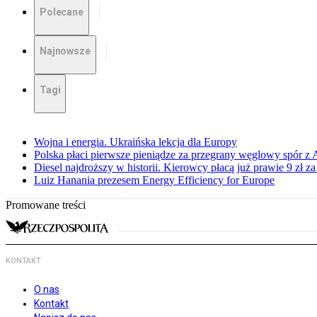
Polecane
Najnowsze
Tagi
Wojna i energia. Ukraińska lekcja dla Europy
Polska płaci pierwsze pieniądze za przegrany węglowy spór z 
Diesel najdroższy w historii. Kierowcy płacą już prawie 9 zł za 
Luiz Hanania prezesem Energy Efficiency for Europe
Promowane treści
KONTAKT
O nas
Kontakt