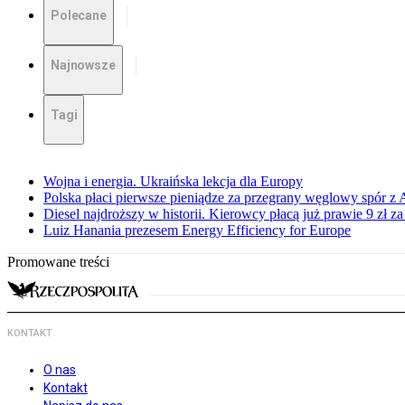
Polecane
Najnowsze
Tagi
Wojna i energia. Ukraińska lekcja dla Europy
Polska płaci pierwsze pieniądze za przegrany węglowy spór z 
Diesel najdroższy w historii. Kierowcy płacą już prawie 9 zł za 
Luiz Hanania prezesem Energy Efficiency for Europe
Promowane treści
KONTAKT
O nas
Kontakt