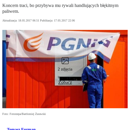
Koncern traci, bo przybywa mu rywali handlujących błękitnym
paliwem.
Aktualizacja:
18.05.2017 06:51
Publikacja:
17.05.2017 22:06
2 zdjęcia
Zobacz
Foto: Fotorzepa/Bartlomiej Żurawski
Tomasz Furman