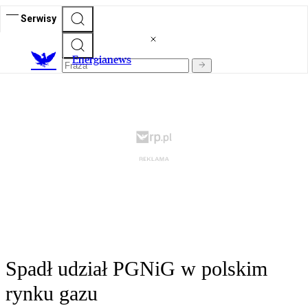
Serwisy
E
nergianews
Spadł udział PGNiG w polskim
rynku gazu