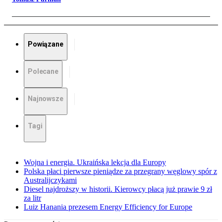
Powiązane
Polecane
Najnowsze
Tagi
Wojna i energia. Ukraińska lekcja dla Europy
Polska płaci pierwsze pieniądze za przegrany węglowy spór z
Australijczykami
Diesel najdroższy w historii. Kierowcy płacą już prawie 9 zł
za litr
Luiz Hanania prezesem Energy Efficiency for Europe