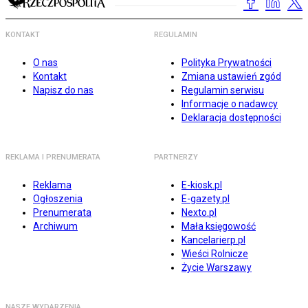
KONTAKT
REGULAMIN
O nas
Polityka Prywatności
Kontakt
Zmiana ustawień zgód
Napisz do nas
Regulamin serwisu
Informacje o nadawcy
Deklaracja dostępności
REKLAMA I PRENUMERATA
PARTNERZY
Reklama
E-kiosk.pl
Ogłoszenia
E-gazety.pl
Prenumerata
Nexto.pl
Archiwum
Mała księgowość
Kancelarierp.pl
Wieści Rolnicze
Życie Warszawy
NASZE WYDARZENIA