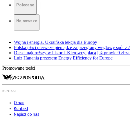
Polecane
Najnowsze
Wojna i energia. Ukraińska lekcja dla Europy
Polska płaci pierwsze pieniądze za przegrany węglowy spór z 
Diesel najdroższy w historii. Kierowcy płacą już prawie 9 zł za 
Luiz Hanania prezesem Energy Efficiency for Europe
Promowane treści
KONTAKT
O nas
Kontakt
Napisz do nas