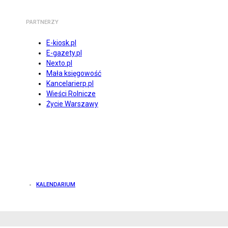
PARTNERZY
E-kiosk.pl
E-gazety.pl
Nexto.pl
Mała księgowość
Kancelarierp.pl
Wieści Rolnicze
Życie Warszawy
KALENDARIUM