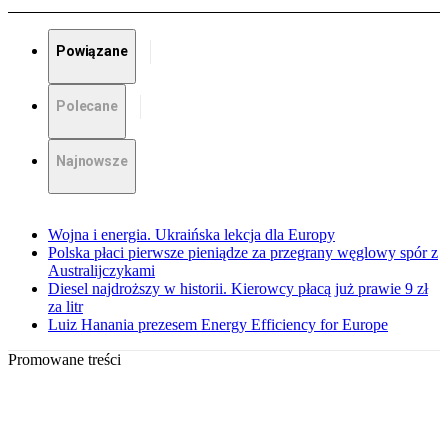
Powiązane
Polecane
Najnowsze
Wojna i energia. Ukraińska lekcja dla Europy
Polska płaci pierwsze pieniądze za przegrany węglowy spór z
Australijczykami
Diesel najdroższy w historii. Kierowcy płacą już prawie 9 zł
za litr
Luiz Hanania prezesem Energy Efficiency for Europe
Promowane treści