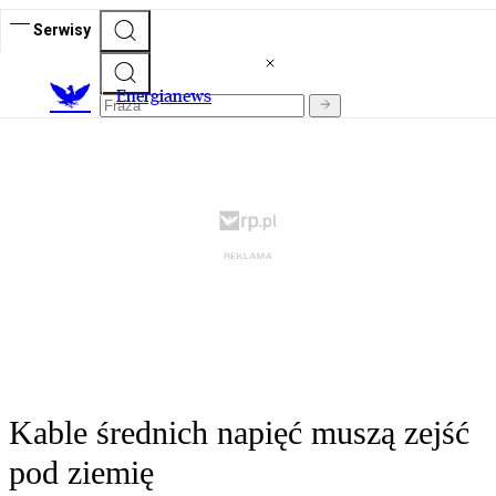
Serwisy
E
nergianews
Kable średnich napięć muszą zejść
pod ziemię