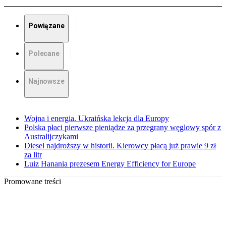
Powiązane
Polecane
Najnowsze
Wojna i energia. Ukraińska lekcja dla Europy
Polska płaci pierwsze pieniądze za przegrany węglowy spór z
Australijczykami
Diesel najdroższy w historii. Kierowcy płacą już prawie 9 zł
za litr
Luiz Hanania prezesem Energy Efficiency for Europe
Promowane treści