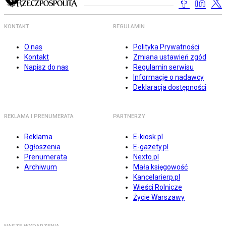
KONTAKT
REGULAMIN
O nas
Polityka Prywatności
Kontakt
Zmiana ustawień zgód
Napisz do nas
Regulamin serwisu
Informacje o nadawcy
Deklaracja dostępności
REKLAMA I PRENUMERATA
PARTNERZY
Reklama
E-kiosk.pl
Ogłoszenia
E-gazety.pl
Prenumerata
Nexto.pl
Archiwum
Mała księgowość
Kancelarierp.pl
Wieści Rolnicze
Życie Warszawy