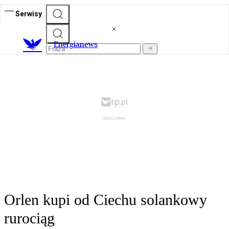
Serwisy
E
nergianews
Orlen kupi od Ciechu solankowy
rurociąg