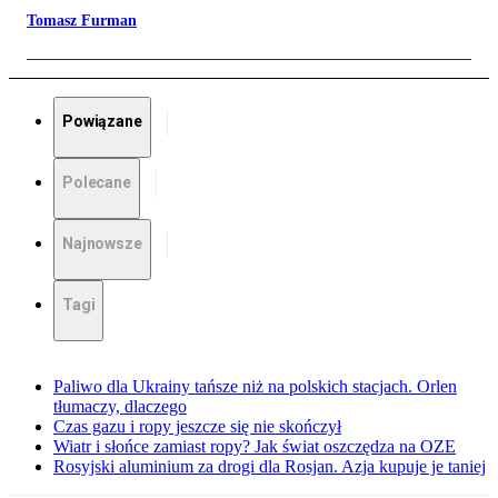
Tomasz Furman
Powiązane
Polecane
Najnowsze
Tagi
Paliwo dla Ukrainy tańsze niż na polskich stacjach. Orlen
tłumaczy, dlaczego
Czas gazu i ropy jeszcze się nie skończył
Wiatr i słońce zamiast ropy? Jak świat oszczędza na OZE
Rosyjski aluminium za drogi dla Rosjan. Azja kupuje je taniej